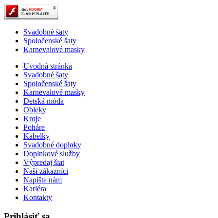
Svadobné šaty
Spoločenské šaty
Karnevalové masky
Uvodná stránka
Svadobné šaty
Spoločenské šaty
Karnevalové masky
Detská móda
Obleky
Kroje
Poháre
Kabelky
Svadobné doplnky
Doplnkové služby
Výpredaj šiat
Naši zákazníci
Napíšte nám
Kariéra
Kontakty
Prihlásiť sa