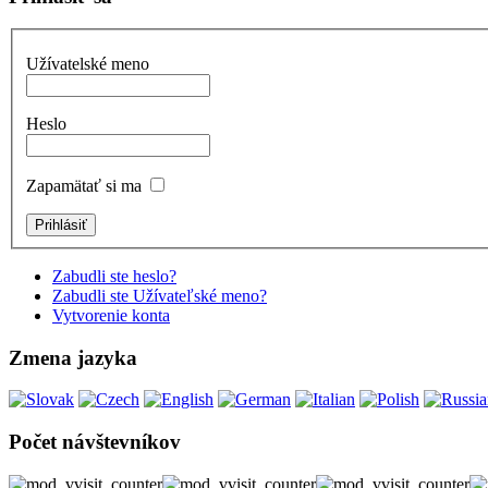
Užívatelské meno
Heslo
Zapamätať si ma
Zabudli ste heslo?
Zabudli ste Užívateľské meno?
Vytvorenie konta
Zmena jazyka
Počet návštevníkov