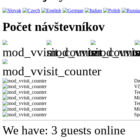
Počet návštevníkov
Dn
Vč
Te
Mi
Te
Mi
Sp
We have: 3 guests online