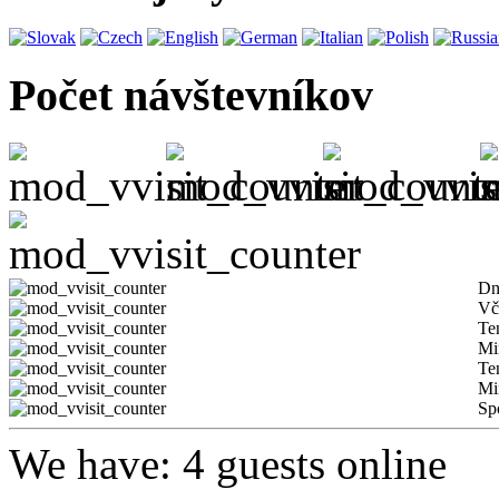
Počet návštevníkov
Dn
Vč
Te
Mi
Te
Mi
Sp
We have: 4 guests online