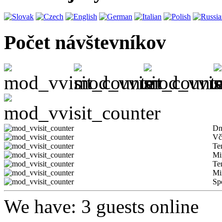
Počet návštevníkov
Dn
Vč
Te
Mi
Te
Mi
Sp
We have: 3 guests online