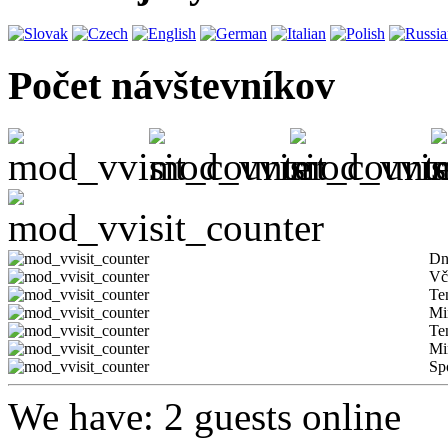
Počet návštevníkov
Dn
Vč
Te
Mi
Te
Mi
Sp
We have: 2 guests online