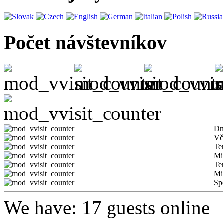
Počet návštevníkov
Dn
Vč
Te
Mi
Te
Mi
Sp
We have: 17 guests online