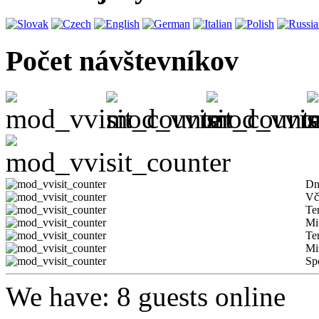
Počet návštevníkov
Dn
Vč
Te
Mi
Te
Mi
Sp
We have: 8 guests online