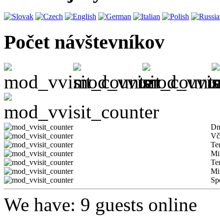
Počet návštevníkov
Dn
Vč
Te
Mi
Te
Mi
Sp
We have: 9 guests online