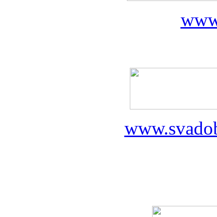
www
www.svadob